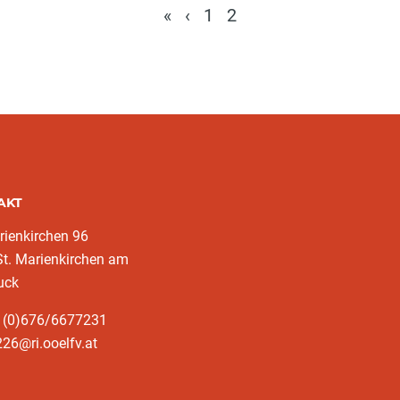
«
‹
1
2
AKT
rienkirchen 96
t. Marienkirchen am
uck
3 (0)676/6677231
26@ri.ooelfv.at