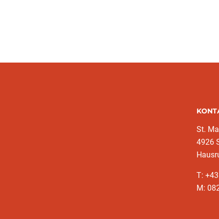
KONT
St. Ma
4926 S
Hausr
T: +4
M: 082