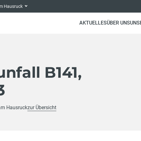
 am Hausruck
AKTUELLES
ÜBER UNS
UNS
nfall B141,
3
 am Hausruck
zur Übersicht