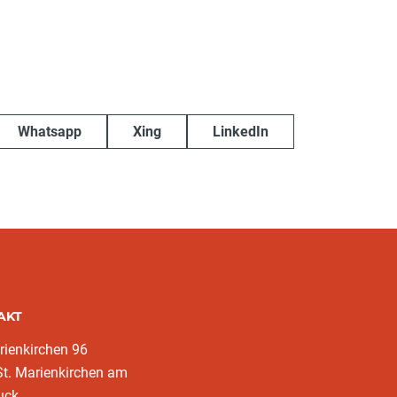
Whatsapp
Xing
LinkedIn
AKT
rienkirchen 96
t. Marienkirchen am
uck