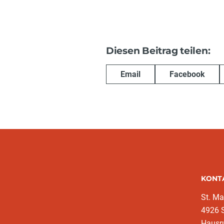
Diesen Beitrag teilen:
Email
Facebook
KONT
St. Ma
4926 S
Hausr