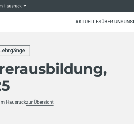
 am Hausruck
AKTUELLES
ÜBER UNS
UNS
Lehrgänge
rerausbildung,
25
 am Hausruck
zur Übersicht