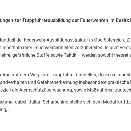
fungen zur Truppführerausbildung der Feuerwehren im Bezirk 
tandteil der Feuerwehr-Ausbildungsstruktur in Oberösterreich. Zie
 innerhalb ihrer Feuerwehreinheiten vorzubereiten. In acht ver
nlehre, gefährliche Stoffe sowie Taktik – werden sowohl theoreti
ation auf dem Weg zum Truppführer darstellen, decken ein brei
randverhalten und Gefahrenerkennung insbesondere praktisch
peziell die Atemschutzüberwachung, sowie Maßnahmen zur tec
lnehmer dabei. Julian Scharsching stellte sich dem Modul kraft
ung,….