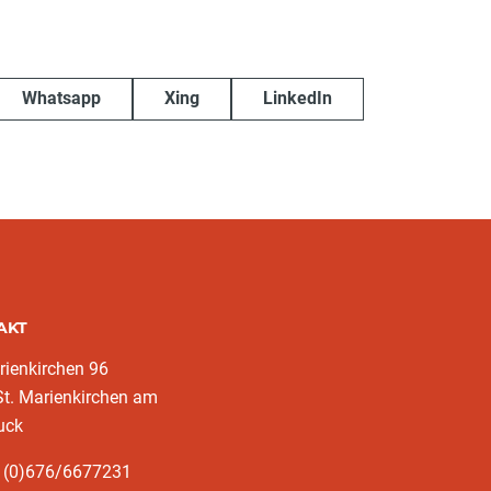
Whatsapp
Xing
LinkedIn
AKT
rienkirchen 96
t. Marienkirchen am
uck
3 (0)676/6677231