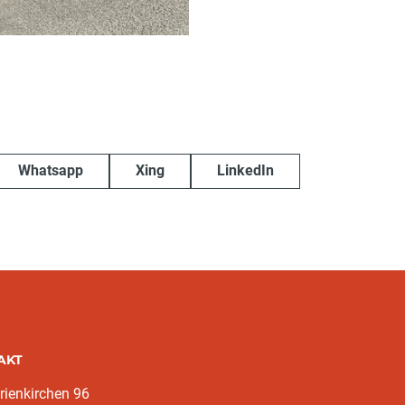
Whatsapp
Xing
LinkedIn
AKT
rienkirchen 96