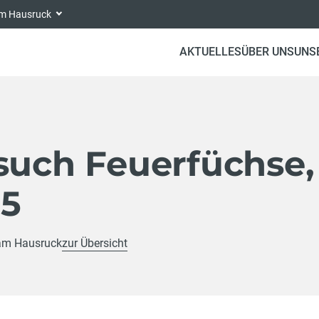
 am Hausruck
AKTUELLES
ÜBER UNS
UNS
such Feuerfüchse,
25
 am Hausruck
zur Übersicht