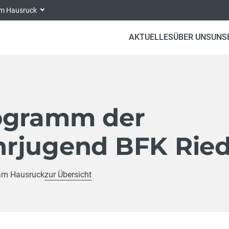
 am Hausruck
AKTUELLES
ÜBER UNS
UNS
ogramm der
rjugend BFK Rie
 am Hausruck
zur Übersicht