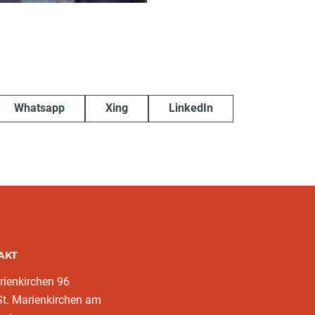
Whatsapp
Xing
LinkedIn
AKT
rienkirchen 96
t. Marienkirchen am