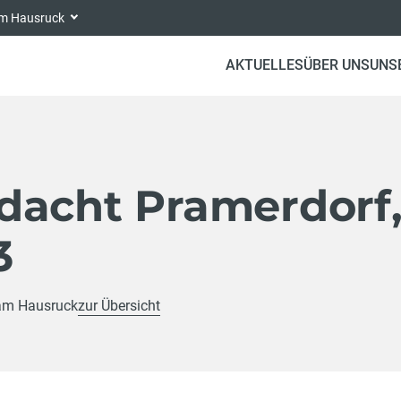
 am Hausruck
AKTUELLES
ÜBER UNS
UNS
dacht Pramerdorf
3
 am Hausruck
zur Übersicht