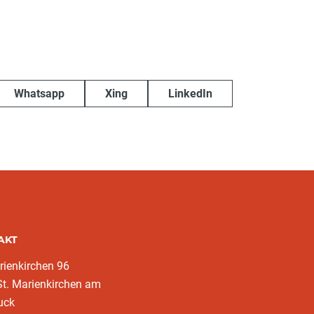
Whatsapp
Xing
LinkedIn
AKT
rienkirchen 96
t. Marienkirchen am
uck