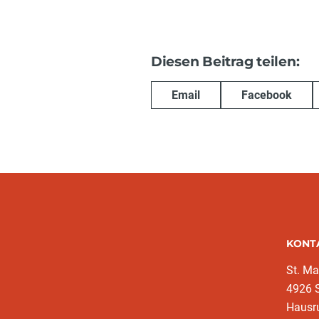
Diesen Beitrag teilen:
Email
Facebook
KONT
St. Ma
4926 S
Hausr